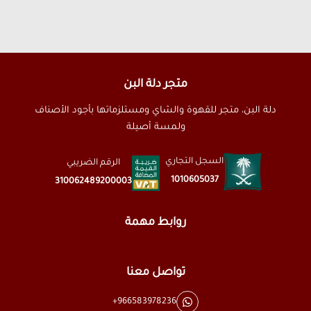
متجر دلة البن
دلة البن، متجر للقهوة والشاي ومستلزماتها بأجود الأصناف
ولمسة أصيلة
السجل التجاري
الرقم الضريبي
1010605037
310062489200003
روابط مهمة
تواصل معنا
+966583978236