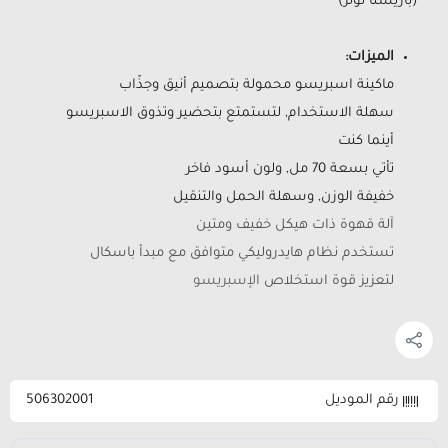
(باريستا تولز)
الميزات:
ماكينة اسبريسو محمولة بتصميم أنيق وجذّاب
سهلة الاستخدام, لتستمتع بتحضير وتذوق الاسبريسو
أينما كنت
تأتي بسعة 70 مل, ولون أسود فاخر
خفيفة الوزن, وسهلة الحمل والتنقيل
آلة قهوة ذات هيكل خفيف ومتين
تستخدم نظام هايدروليكي متوافق مع مبدأ باسكال
لتعزيز قوة استخلاص
الإسبريسو
رقم الموديل
506302001