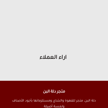
آراء العملاء
متجر دلة البن
دلة البن، متجر للقهوة والشاي ومستلزماتها بأجود الأصناف
ولمسة أصيلة