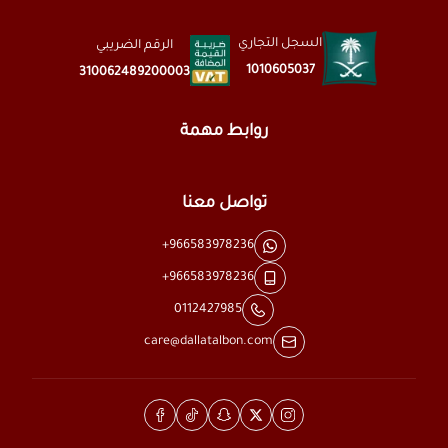
السجل التجاري
الرقم الضريبي
1010605037
310062489200003
روابط مهمة
تواصل معنا
+966583978236
+966583978236
0112427985
care@dallatalbon.com