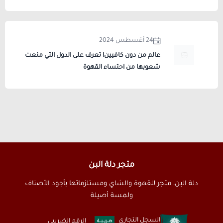
24 أغسطس 2024
عالم من دون كافيين! تعرف على الدول التي منعت
شعوبها من احتساء القهوة
متجر دلة البن
دلة البن، متجر للقهوة والشاي ومستلزماتها بأجود الأصناف
ولمسة أصيلة
السجل التجاري
الرقم الضريبي