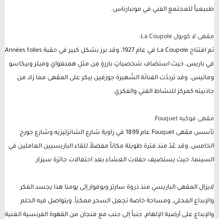
طبيعياً للمجتمع الفني في مونبارناس.
مقهى لا كوبول La Coupole:
تم افتتاح La Coupole في عام 1927، وقد برز بشكل كبير في حقبة Années folles
في باريس، حيث استضاف شخصياتٍ بارزةٍ مِن مثلِ همنغواي وميلر وبيكاسو
وماتيس. وقد ترددّت الفنانَة الشّهيرة جوزفين بيكر على المقهى مما زاد من
جاذبيته كمركز للنشاط الفني والفكري.
مقهى فوكيه Fouquet:
تأسس مقهى Fouquet عام 1899 في زاوية شارع الشانزليزيه وشارع جورج
الخامس, وقد عُدّ منذ فترة طويلة مكاناً مفضلاً للقاء الباريسيين العاملين في
السينما، حيث يستضيف حفلات العشاء بعد احتفالات جائزة سيزار.
لايزال المقهى الباريسي منذ ذروة سارتر وبوفوار إلى يومنا هذا يجسد الفكر
والإبداع المحلي, ومساحة خاصة تجعل السحر ممكناً, ويتواصل فيه الحلم
والإبداع على أرضية الإلهام, جنباً إلى جنب مع فنجان من القهوة الفرنسية الغنية