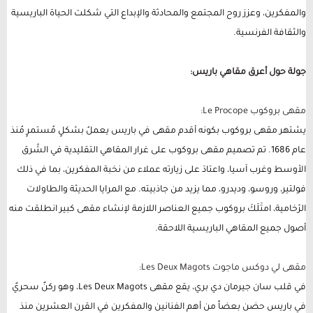
والمفكرين، وعزز روح المجتمع والمحادثة والإبداع التي شكلت الحياة الباريسية
والثقافة الفرنسية.
جولة حول أعرق مقاهي باريس:
مقهى بروكوب
Le Procope:
يشتهر مقهى بروكوب بكونه أقدم مقهى في باريس يعملُ بشكلٍ مُستمرٍ مُنذ
عام 1686. تم تصميم مقهى بروكوب على غرار المقاهي التقليدية في الشّرق
الأوسط وغرب آسيا، واعتادَ على زيارته عملاء من نخبة المفكرين، بما في ذلك
فولتير، وروسو، وديدرو، مما يزيد من جاذبيته. مع المرايا الحديثة والطاولات
الرّخامية، امتَلَكَ بروكوب جميع العناصر اللازمة لإنشاء مقهى كبير انطلقت منه
أصول جميع المقاهي الباريسية اللاحقة.
مقهى لي دوكس ماجوت Les Deux Magots:
في قلب سان جيرمان دي بري، يقع مقهى Les Deux Magots، وهو ركنٌ سحريٌ
في باريس حضن بعضاً من أهم الفنانين والمفكرين في القرن العشرين منذ