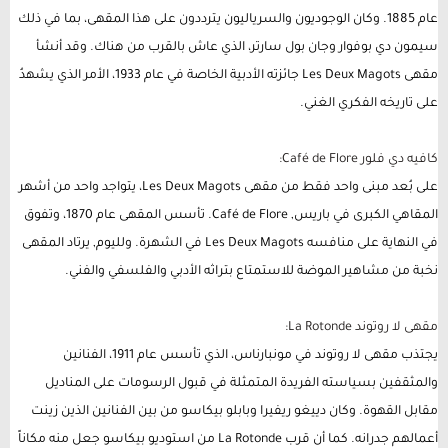
عام 1885. وكان الوجوديون والسرياليون يترددون على هذا المقهى، بما في ذلك
سيمون دي بوفوار وجان بول سارتر، الذي عاش بالقرب من هناك. وقد أنشأ
مقهى Les Deux Magots جائزته الأدبية الخاصة في عام 1933، الأمر الذي يشهدُ
على تاريخه الفكري الغني.
كافيه دي فلور Café de Flore:
على بُعد مبنى واحد فقط من مقهى Les Deux Magots، يتواجد واحد من أشهر
المقاهي الكبرى في باريس, Café de Flore. تأسس المقهى عام 1870، وتفوق
في النهاية على منافسه Les Deux Magots في الشهرة. ولليوم, يرتاد المقهى
نخبة من مشاهير الموضة للاستمتاع بتراثه الأدبي والفلسفي والفني.
مقهى لا روتوند La Rotonde:
يجتذب مقهى لا روتوند في مونبارناس، الذي تأسس عام 1911، الفنانين
والمثقفين بسياسته الفريدة المتمثلة في قبول الرسومات على المناديل
مقابل القهوة. وكان دييغو ريفيرا وبابلو بيكاسو من بين الفنانين الذين زينت
أعمالهم جدرانه. كما أن قرب La Rotonde من استوديو بيكاسو جعل منه مكاناً