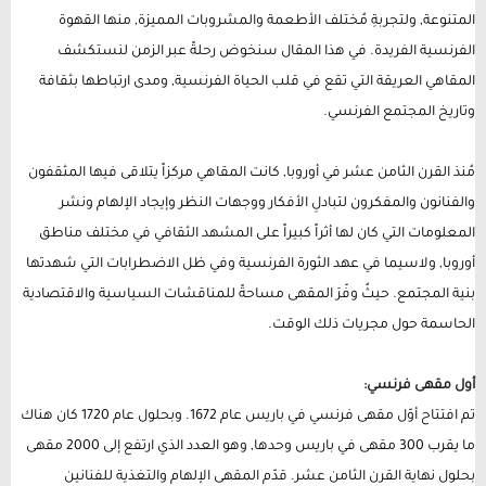
المتنوعة, ولتجربةِ مُختلف الأطعمة والمشروبات المميزة, منها القهوة
الفرنسية الفريدة. في هذا المقال سنخوض رحلةً عبر الزمن لنستكشف
المقاهي العريقة التي تقع في قلب الحياة الفرنسية, ومدى ارتباطها بثقافة
وتاريخ المجتمع الفرنسي.
مُنذ القرن الثامن عشر في أوروبا, كانت المقاهي مركزاً يتلاقى فيها المثقفون
والفنانون والمفكرون لتبادلِ الأفكار ووجهات النظر وإيجاد الإلهام ونشر
المعلومات التي كان لها أثراً كبيراً على المشهد الثقافي في مختلف مناطق
أوروبا, ولاسيما في عهد الثورة الفرنسية وفي ظل الاضطرابات التي شهدتها
بنية المجتمع. حيثُ وفّرَ المقهى مساحةً للمناقشات السياسية والاقتصادية
الحاسمة حول مجريات ذلك الوقت.
أول مقهى فرنسي:
تم افتتاح أوّل مقهى فرنسي في باريس عام 1672. وبحلول عام 1720 كان هناك
ما يقرب 300 مقهى في باريس وحدها, وهو العدد الذي ارتفع إلى 2000 مقهى
بحلول نهاية القرن الثامن عشر. قدّم المقهى الإلهام والتغذية للفنانين