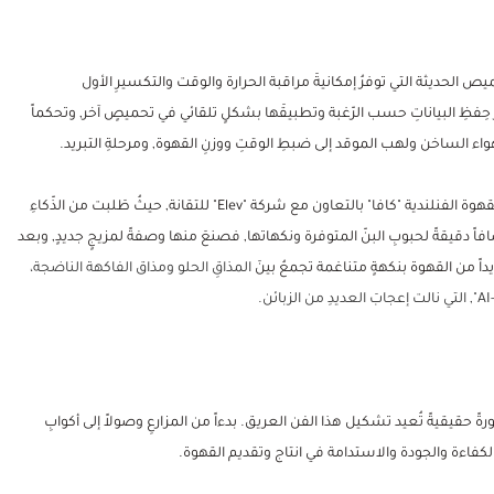
يص الحديثة التي توفرُ إمكانيةَ مراقبة الحرارة والوقت والتكسيرِ الأول
ِفظِ البياناتِ حسب الرّغبة وتطبيقَها بشكلٍ تلقائي في تحميصٍ آخر, وتحكماً
واء الساخن ولهب الموقد إلى ضبطِ الوقتِ ووزنِ القهوة, ومرحلةِ التبريد.
من الإنجازاتِ الفريدة والتي تستحقُ الذكر, ما قامت بهِ شركةُ صناعةِ القهوة الفنلندية "كافا" بالتعاون مع شركة "Elev" للتقانة, حيثُ طَلبت من الذّكاءِ
 دقيقةً لحبوبِ البنّ المتوفرة ونكهاتها, فصنعَ منها وصفةً لمزيجٍ جديدٍ, وبعد
يداً من القهوة بنكهةٍ متناغمة تجمعُ بينَ
المذاقِ الحلو ومذاق الفاكهة الناضجة،
رةً حقيقيةً تُعيد تشكيل هذا الفن العريق. بدءاً من المزارعِ وصولاً إلى أكوابِ
فاءة والجودة والاستدامة في انتاج وتقديم القهوة.