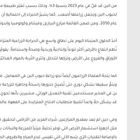
من البن قد قلَّ في عام 2023 بنسبةِ 3%. وذل
عام 2050. ومن ضمن القائمة مزارع البرازيل وفيتنام وكولومبيا وإندونيسيا, من أكبر الدول المنتجة للقهوة حول العالم.
أحدُ الحلولِ المتبناة اليوم على نطاقٍ واسعٍ هي الحراجة الزراعية المتز
نُظم انتفاعٍ بالأرض أكثر تنوعاً وإنتاجيةً وربحيةً وصحةً واستدامةً. يقوم
الأوراقِ والفروعِ على الأرضِ وتركِها لتتحلل وتثري التّربة بالموادِ الغذائيّةِ
كما يتجهُ العلماءُ الزراعيون أيضاً نحو زراعةِ حبوبِ البن في المعامِل. 
ويتمُّ سقيها بشكلٍ دوري حتى تُصبِحَ جذورها راسخةً وجاهزة للزراعة خار
بن في المخبر مستخدمين تقنية التعديل الوراثي, مشيرين بأنّها تحوي ح
قد يشكّل حلاً واعداً لتلبيةِ متطلبات الانتاجِ المتزايدة على القهوة عالمي
وفي حينِ لم يَعد بمقدورِ المزارعين شَراء المزيدِ من الأراضي لتحقيق ك
مثل أجهزةِ استشعارِ الأرض التي توفر تحليلاً مرئياً للمزرعة والنباتات
بالإضافة لتقنياتِ الرّي شِبهِ الآلي التي تقيس عَجزِ المياهِ والظروفِ 