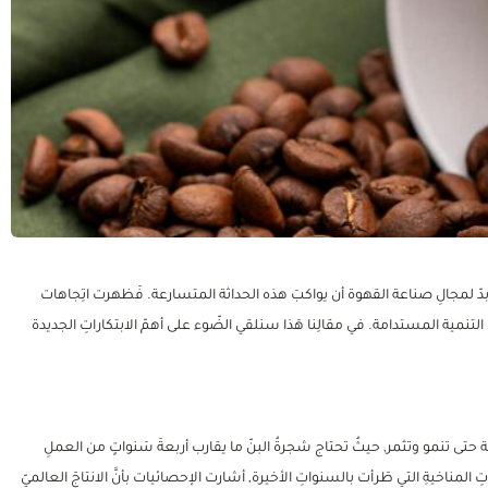
 لابدّ لمجالِ صناعة القهوة أن يواكبَ هذه الحداثة المتسارعة. فَظهرت اتِجاهات
 التنمية المستدامة. في مقالِنا هَذا سنلقي الضّوء على أهمّ الابتكاراتِ الجديدة
حتى تنمو وتثمر, حيثُ تحتاج شجرةُ البنّ ما يقارب أربعةَ سَنواتٍ من العملِ
لمناخيةِ التي طَرأت بالسنواتِ الأخيرة, أشارت الإحصائيات بأنَّ الانتاجَ العالميّ