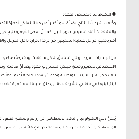
● التكنولوجيا وتحميص القهوة:
وظّفت شركاتُ الانتاجِ أيضاً قسماً كبيراً من ميزانيتها في أجهزةِ التحم
والتشققات أثناء تحميص حبوب البن. كما أنّ بعض الأجهزة تُتيح خيار ح
أكبر بجميعِ مراحلِ عملية التّحميصِ من درجة الحرارة داخل المرجل واله
الاصطناعي تحضيرَ وصفةٍ مبتكرة لمشروبِ قهوة,بعدَ أنّ قَدمت أوصافاً
تنفيذه من قِبل الباريستا وتجربتهِ وجدوا أنّ هذهِ الخلطة تُقدم نوعاً جد
ليتمّ تبنيها في مقاهي الشّركة لاحقاً ويطلق عليها اسم قهوة "AI-conic", التي نالت إعجابَ العديدِ من الزبائن.
يُمثلُّ دمج التكنولوجيا والذكاء الاصطناعيّ في زراعةِ وصناعةِ القهوة ثو
المستهلكين، تُحدث التطورات المتقدمة تحولاتٍ هائلة على مستوى الك