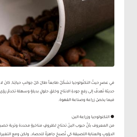
في عصرٍ حيثُ التكنُولوجيا تشكّلُ طابعاً طالَ كلّ جوانبِ حياتِنا, كانَ
حديثة تَهدفُ إلى رفعِ جودةِ الانتاج وخلقِ حلولٍ بديلةٍ وسهلة تخدمُ رؤى
فيما يخصّ زراعة وصناعة القهوة.
● التكنولوجيا وزراعة البن:
من المعروف بأنَّ حبوب البنّ تحتاج لظروفٍ مناخيةٍ محددة وتربة خصبة 
الدؤوبِ والعناية اللصيقة كي تُصبحَ جاهزةً للحصاد. ولكن ومع التغيراتِ ا