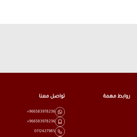
روابط مهمة
تواصل معنا
+966583978236
+966583978236
0112427985