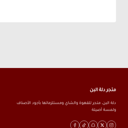
متجر دلة البن
دلة البن، متجر للقهوة والشاي ومستلزماتها بأجود الأصناف
ولمسة أصيلة