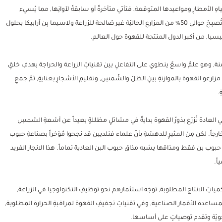
كَ بسببِ تغيّر طبيعةِ مياهِ الأمطارِ ومواعيدها المتوقعة, فتأتي متأخرةً أو سابقةً لآوانِها, مما يُسيء
لحبوب البن ويجعل زِراعتها أَصعب. كَما يشيرُ الخبراء إلى احتماليةِ أن تُصبِحَ حوالي 50% من المزارع الحاليّة غير صَالحة للزراعة ولاسيما بِن آرابيكا بحلول
امنة, وهو علمٌ واسعٌ ينطوي على التفاعلِ بين تقنياتِ الزراعة والحراجة
بهدفِ خلقِ
ُ مزارعو القهوة
بالموازنةِ بينِ الظلّ والشّمسِ, وتقليمِ الأشجارِ بعنايةٍ, ثمّ جمعِ
.
في العادة تُزرَع بذورُ القهوة بدايةً في مشاتلٍ مظللةٍ بعيداً عن أشعةِ الشمسِ
جاً. لكن مِنَ المثيرٍ للدهشةِ بأنّ علماء فنلديين قد نجحوا مُؤخراً بصناعةِ حبوب
بوب بن فقط ومذاقها يشبه مذاق حبوب البن العادية تماماً. هذا الانجاز الفريد
اً.
مياتِ الانتاج المطلوبة, توجَه استثمارهم نحو توظيفِ التكنولوجيا في الزراعة,
 بمساعدة الأقمار الصناعية, وفي تقنياتِ تجفيفِ القهوة لمراقبةِ الحرارة المطلوبة,
الجويّة وتقدم توصياتٍ على أساسها.