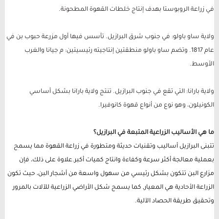
في زراعة الروبوستا بهدف إنتاج خلطات القهوة المطحونة.
ولاية ساو باولو: في جنوب شرق البرازيل. تأسس فيها أول مزرعة حبوب بن في
عام 1817. وتضم ساو باولو منطقتين إنتاجيته رئيسيتين: م جيانا والغرب
الأوسط.
ولاية بارانا: التي تقع في جنوب البرازيل. تنتج ولاية بارانا بشكل أساسي
الكونيلون، وهو نوع من أنواع قهوة كانوفيرا.
ما هي الأساليب الزراعية المتبعة في البرازيل؟
تتبنى البرازيل أساليب وتقنيات حديثة ومتطورة في زراعة القهوة مما يسمح
بعملية معالجة أكثر سرعة وكفاءة وانتاج كميات أكبر.علاوة على ذلك، فإن
مزارع البن تتكون بشكل رئيسي من سهول واسعة من أشجار البن، حيث تكون
الزراعة الأحادية هي المعيار, كما يسمح شكل الأراضي الزراعية للآلات بالمرور
وتحقيق طريقة الحصاد الآلية.