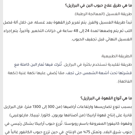
ما هي طرق علاج حبوب البن في البرازيل؟
طريقة الغسيل (المعالجة الرطبة):
تبدأ طريقة الغسيل والفرز. يتم تمرير كرز القهوة بعد غسله، من خلال آلة فصل
اللب ثم يتم وضعها لمدة 24 إلى 48 ساعة في خزانات التخمير. وأخيراً، يتم إجراء
الغسيل النهائي قبل تجفيف الحبوب.
الطريقة الطبيعية:
طريقة تقليدية تستخدم بكثرة في البرازيل.
تُترك فيها ثمار البن كاملة مع
قشرتها تحت أشعة الشمس حتى تجف
، ممّا يُضفي عليها نكهة غنية (نكهة
الفاكهة).
ما هي أنواع القهوة في البرازيل؟
بسبب تنوع تضاريسها وارتفاعات أراضيها (من 300 إلى 1300 متر)، فإن البرازيل
قادرة على إنتاج قهوة أرابيكا (من أصنافها بوربون, كاتورا, تيبيكا, مارغوغيبي)
وقهوة كانيفورا المعروفة باسم روبوستا. تُزرع حبوب أرابيكا بشكل رئيسي في
جنوب شرق البلاد، وتمثل 75% من الإنتاج، في حين تزرع حبوب الكانفور غالباً في