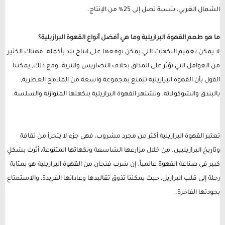
الشمال الغربي، بنسبة تصل إلى 25% من الإنتاج.
ما هو طعم القهوة البرازيلية وما هي أفضل أنواع القهوة البرازيلية؟
لا يمكن تعميم النكهات التي يمكن توقعها على انتاج بلد بأكمله. فهناك الكثير
من العوامل التي تؤثر على المذاق بخلاف التضاريس والتربة. ومع ذلك, يمكننا
القول بأن القهوة البرازيلية تتمتع بمجموعة واسعة من الملامح العطرية,
بالبندق والشوكولاتة. وتشتهر القهوة البرازيلية بنكهتها المتوازنة والسلسة.
تعتبر القهوة البرازيلية أكثر من مجرد مشروب، فهي جزء لا يتجزأ من ثقافة
وتاريخ البرازيليين. من خلال مزارعها الشاسعة ونكهاتها المتنوعة، أثرت بشكلٍ
كبير في صناعة القهوة عالمياً. إن شرب فنجان من القهوة البرازيلية هو بمثابة
رحلة إلى قلب البرازيل، حيث يمكننا تذوق تقاليدها وعاداتها الفريدة, والاستمتاع
بجودتها الفاخرة.