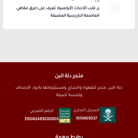
ن قلب الأحداث الأولمبية: تعرف على اعرق مقاهي
العاصمة الباريسية المضيفة
متجر دلة البن
دلة البن، متجر للقهوة والشاي ومستلزماتها بأجود الأصناف
ولمسة أصيلة
السجل التجاري
الرقم الضريبي
1010605037
310062489200003
روابط مهمة