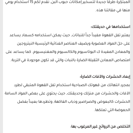
المبتكِرة طرقاً جديدة لتسخير إمكانات حبوب البن, نقدم لكم 15 استخدام يومي
منها في مقالتنا هذه.
استخدامها في حديقتك:
يعتبر تفل القهوة مفيداً جداً للنباتات, حيث يمكن استخدامه كسماد يساعد
على حلّ المواد العضوية ويضيف العناصر الغذائية الرئيسية النيتروجين
والمعادن المفيدة ك البوتاسيوم والكالسيوم والمغنيسيوم. كما يساعد على
امتصاص المعادن الثقيلة الضارة بالنبات والتي قد تكون موجودة في التربة.
إبعاد الحشرات والآفات الضارة:
بمجرد انتهائك من قهوتك الصباحية استخدام تفل القهوة المتبقي لطرد
الآفات والحشرات من منزلك وحديقتك, حيث يحتوي على بعض المواد السامة
الحشرات كالبعوض والصراصير وذباب الفاكهة, وتطردها بعيداً بفضل
الحموضة التي تملكها.
التخلص من الروائح غير المرغوب بها: