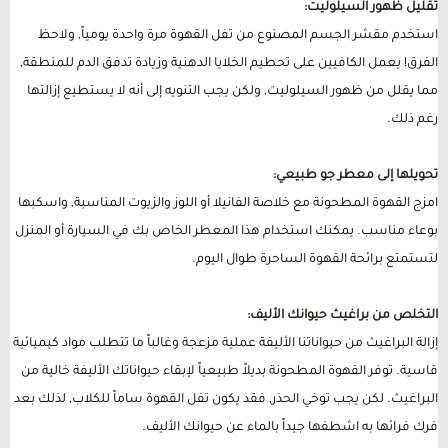
تقليل ظهور السيلوليت:
استخدم مقشر الجسم المصنوع من تفل القهوة مرة واحدة يومياً, ولاحظ
الفرق! يعمل الكافيين على تحطيم الخلايا الدهنية وزيادة تدفق الدم للمنطقة,
مما يقلل من ظهور السيلوليت, ولكن يجب التنويه إلى أنه لا يستطيع إزالتها
رغم ذلك.
تحويلها إلى معطر جو طبيعي:
امزج القهوة المطحونة مع خلاصة الفانيلا أو اللوز والزيوت المناسبة, واسكبها
بوعاء مناسب. يمكنك استخدام هذا المعطر الخاص بك في السيارة أو المنزل
لتستمتع برائحة القهوة الساحرة طوال اليوم.
التخلص من براغيث حيوانك الأليف:
إزالة البراغيث من حيواناتنا الأليفة عملية مزعجة وغالباً ما تتطلب مواد كيميائية
قاسية. توفر القهوة المطحونة بديلاً طبيعياً لإبقاء حيواناتك الأليفة خالية من
البراغيث. لكن يجب توخي الحذر, فقد يكون تفل القهوة ساماً للكلاب, لذلك بعد
فرك فرائها به اشطفها جيداً بالماء عن حيوانك الأليف.