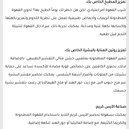
ت
عزيز المطبخ الخاص بك:
شرب القهوة أمر اعتيادي, لكن هل خطر لك يوماً الطبخ بها؟ تحوي القهوة
المطحونة أنزيمات وأحماض طبيعية تعمل على تطرية اللحوم وتعزيز نكهتها
وإكسابها نكهة غنية ومدخّنة. يمكنك تجربة ذلك عبر ادخال القهوة لتتبيلة
اللحم قبل طهيه.
تعزيز روتين العناية بالبشرة الخاص بك:
تتميز القهوة المطحونه بملمسٍ خشن مثالي التقشير الطبيعي. بالإضافة
لذلك, يحتوي الكافيين على خصائص قوية مضادة للأكسدة تساعد على حماية
بشرتك من الملوثات وأضرار أشعة الشمس. يمكنك تحضير مقشر البشرة
عبر مزج حبوب البن مع زيت جوز الهند أو ملح الهيمالايا إن رغبت بتقشير بشرة
جسمك.
صناعة الآيس كريم:
يمكنك بسهولة تحضير الآيس كريم اللذيذ باستخدام القهوة المطحونة
والكريما الكثيفة, مع إضافة الفانيليا أو جوز الهند لنكهة إضافية.