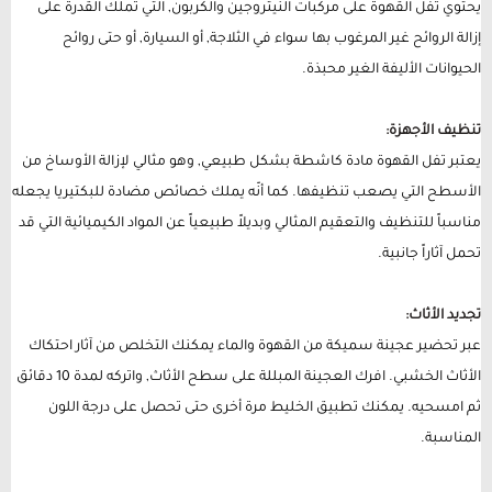
يحتوي تفل القهوة على مركبات النيتروجين والكربون, التي تملك القدرة على
إزالة الروائح غير المرغوب بها سواء في الثلاجة, أو السيارة, أو حتى روائح
الحيوانات الأليفة الغير محبذة.
تنظيف الأجهزة:
يعتبر تفل القهوة مادة كاشطة بشكل طبيعي, وهو مثالي لإزالة الأوساخ من
الأسطح التي يصعب تنظيفها. كما أنّه يملك خصائص مضادة للبكتيريا يجعله
مناسباً للتنظيف والتعقيم المثالي وبديلاً طبيعياً عن المواد الكيميائية التي قد
تحمل آثاراً جانبية.
تجديد الأثاث:
عبر تحضير عجينة سميكة من القهوة والماء يمكنك التخلص من آثار احتكاك
الأثاث الخشبي. افرك العجينة المبللة على سطح الأثاث, واتركه لمدة 10 دقائق
ثم امسحيه. يمكنك تطبيق الخليط مرة أخرى حتى تحصل على درجة اللون
المناسبة.