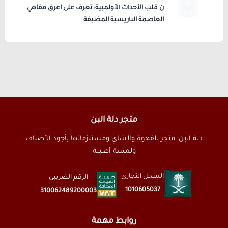
ن قلب الأحداث الأولمبية: تعرف على اعرق مقاهي
العاصمة الباريسية المضيفة
متجر دلة البن
دلة البن، متجر للقهوة والشاي ومستلزماتها بأجود الأصناف
ولمسة أصيلة
السجل التجاري
الرقم الضريبي
1010605037
310062489200003
روابط مهمة