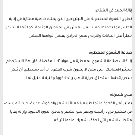
إزالة الجليد في الشتاء:
تحتوي القهوة المطحونة على النيتروجين الذي يملك خاصية ممتازة في إذابة
الجليد, مما يجعلها مفيداً لمن يعيش في المناطق المثلجة. كما أنها لا تشكل
خطراً على النباتات والتربة وتمنع الانزلاق بفضل قوامها الخشن.
صناعة الشموع المعطرة:
إذا كانت صناعة الشموع المعطرة من هواياتك المفضلة, فإنّ هذا الاستخدام
سيثير اهتمامك! حتى ممن لا يحبون شرب القهوة, لا أحد يستطيع أن يُنكر
سحر رائحتها. ستطلق حرارة اللهب رائحة قوية وغنية لا مثيل لها.
علاج شعرك:
يعتبر تفل القهوة منتجاً طبيعياً فعالاً للشعر وله فوائد عديدة، حيث أنه يساعد
في تقشير فروة رأسك ويحفز نمو الشعر و تدفق الدورة الدموية وإزالة بقايا
منتجات الشعر التي تجفف شعرك عندما تتراكم.