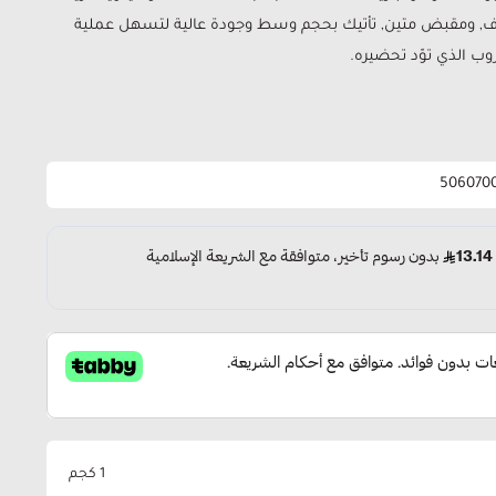
فاف, ومقبض متين, تأتيك بحجم وسط وجودة عالية لتسهل عملية
ب الذي توّد تحضيره.
506070
1 كجم