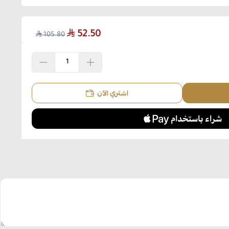
52.50
105.80
اشتري الآن