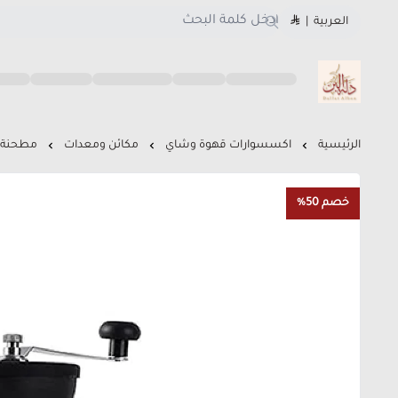
العربية
|
متجر دلة البن
الرئيسية
اكسسوارات قهوة وشاي
مكائن ومعدات
مطحنة ق
خصم 50%