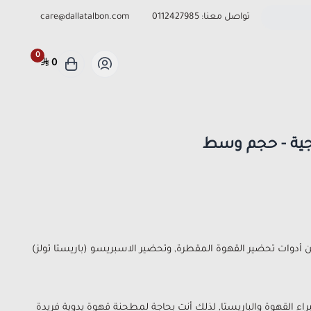
تواصل معنا:
0112427985
care@dallatalbon.com
0
0
جية - حجم وسط
أدوات تحضير القهوة المقطرة, وتحضير الاسبريسو (باريستا تولز)
القهوة والباريستا, لذلك أنت بحاجة لمطحنة قهوة يدوية فريدة