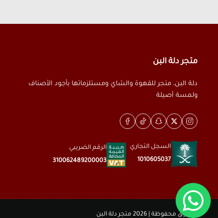
متجر دلة البن
دلة البن، متجر للقهوة والشاي ومستلزماتها بأجود الأصناف
ولمسة أصيلة
السجل التجاري
الرقم الضريبي
1010605037
310062489200003
الحقوق محفوظة | 2026
متجر دلة البن