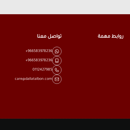
روابط مهمة
تواصل معنا
+966583978236
+966583978236
0112427985
care@dallatalbon.com