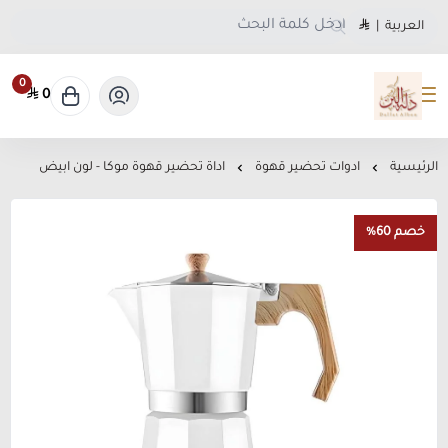
العربية
|
0
0
متجر دلة البن
الرئيسية
ادوات تحضير قهوة
اداة تحضير قهوة موكا - لون ابيض
خصم 60%