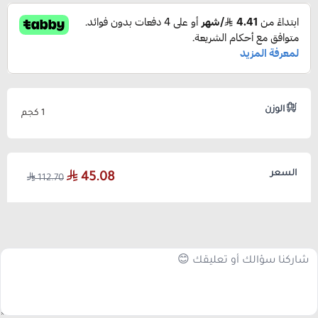
الوزن
1 كجم
السعر
45.08
112.70