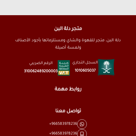
متجر دلة البن
دلة البن، متجر للقهوة والشاي ومستلزماتها بأجود الأصناف
ولمسة أصيلة
السجل التجاري
الرقم الضريبي
1010605037
310062489200003
روابط مهمة
تواصل معنا
+966583978236
+966583978236