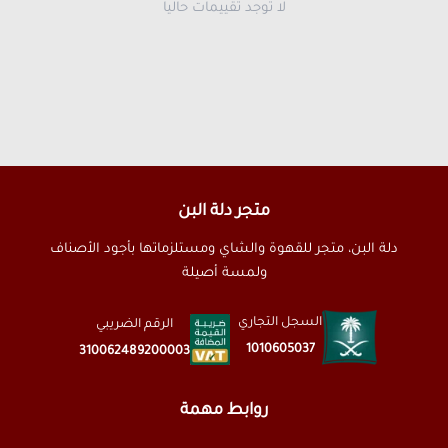
لا توجد تقييمات حاليا
متجر دلة البن
دلة البن، متجر للقهوة والشاي ومستلزماتها بأجود الأصناف
ولمسة أصيلة
السجل التجاري
الرقم الضريبي
1010605037
310062489200003
روابط مهمة