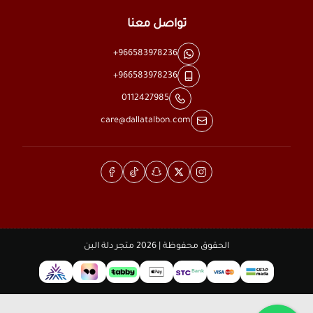
تواصل معنا
+966583978236
+966583978236
0112427985
care@dallatalbon.com
الحقوق محفوظة | 2026
متجر دلة البن