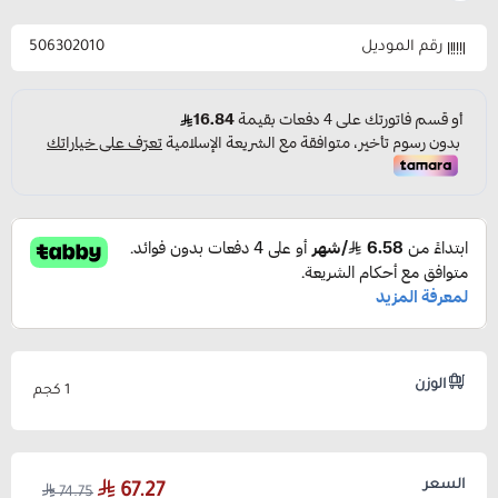
رقم الموديل
506302010
الوزن
1 كجم
السعر
67.27
74.75