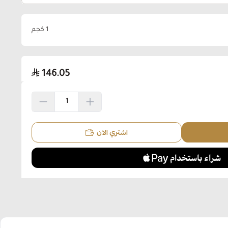
1 كجم
146.05
اشتري الآن