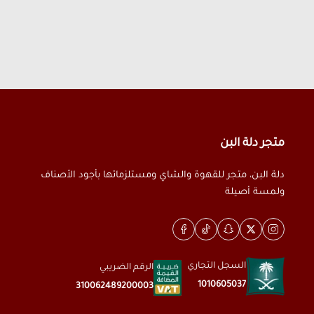
متجر دلة البن
دلة البن، متجر للقهوة والشاي ومستلزماتها بأجود الأصناف
ولمسة أصيلة
السجل التجاري
الرقم الضريبي
1010605037
310062489200003