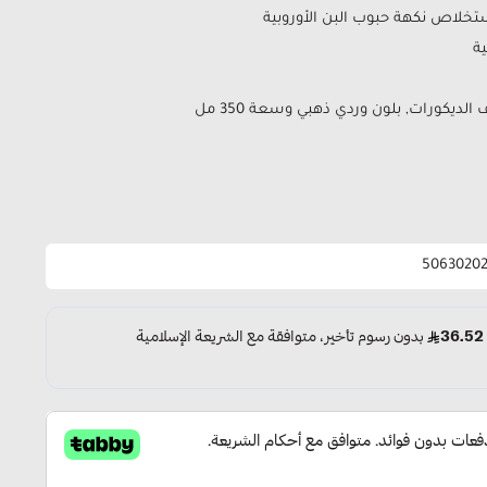
تخلاص نكهة حبوب البن الأوروبية
ة
لديكورات, بلون وردي ذهبي وسعة 350 مل
5063020