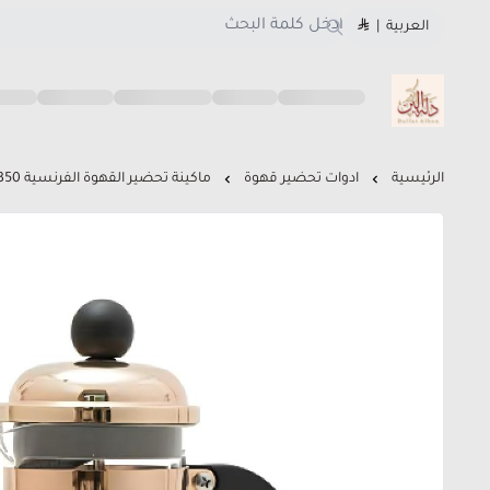
العربية
|
متجر دلة البن
الرئيسية
ادوات تحضير قهوة
ماكينة تحضير القهوة الفرنسية 350 مل - لون وردي ذهبي