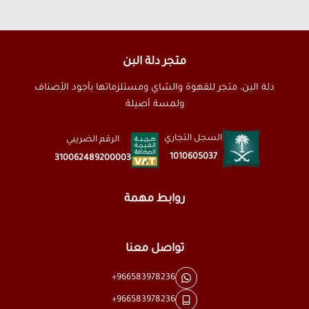
متجر دلة البن
دلة البن، متجر للقهوة والشاي ومستلزماتها بأجود الأصناف
ولمسة أصيلة
السجل التجاري
الرقم الضريبي
1010605037
310062489200003
روابط مهمة
تواصل معنا
+966583978236
+966583978236