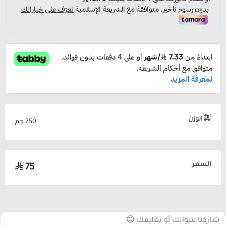
الوزن
250 جم
السعر
75