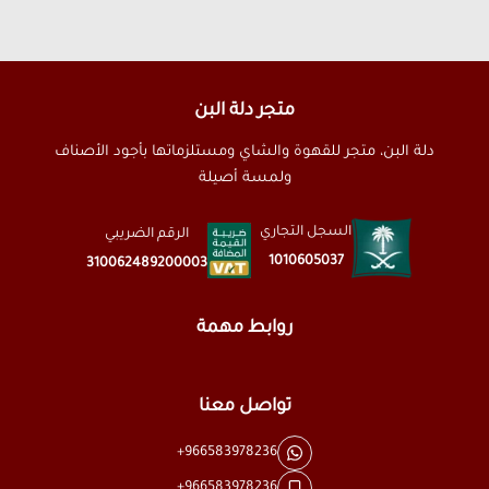
متجر دلة البن
دلة البن، متجر للقهوة والشاي ومستلزماتها بأجود الأصناف
ولمسة أصيلة
السجل التجاري
الرقم الضريبي
1010605037
310062489200003
روابط مهمة
تواصل معنا
+966583978236
+966583978236