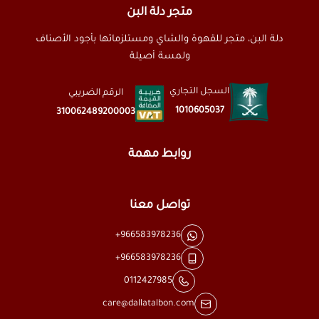
متجر دلة البن
دلة البن، متجر للقهوة والشاي ومستلزماتها بأجود الأصناف
ولمسة أصيلة
السجل التجاري
الرقم الضريبي
1010605037
310062489200003
روابط مهمة
تواصل معنا
+966583978236
+966583978236
0112427985
care@dallatalbon.com