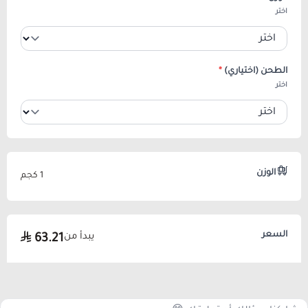
اختر
الطحن (اختياري)
*
اختر
الوزن
1 كجم
السعر
يبدأ من
63.21