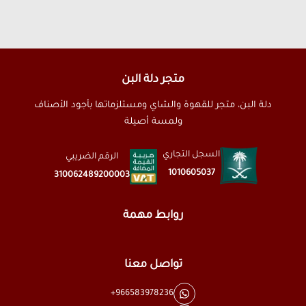
متجر دلة البن
دلة البن، متجر للقهوة والشاي ومستلزماتها بأجود الأصناف
ولمسة أصيلة
السجل التجاري
الرقم الضريبي
1010605037
310062489200003
روابط مهمة
تواصل معنا
+966583978236