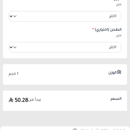
اختر
الطحن (اختياري)
*
اختر
الوزن
1 كجم
السعر
يبدأ من
50.28