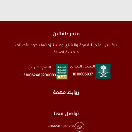
متجر دلة البن
دلة البن، متجر للقهوة والشاي ومستلزماتها بأجود الأصناف
ولمسة أصيلة
السجل التجاري
الرقم الضريبي
1010605037
310062489200003
روابط مهمة
تواصل معنا
+966583978236