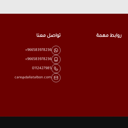
روابط مهمة
تواصل معنا
+966583978236
+966583978236
0112427985
care@dallatalbon.com