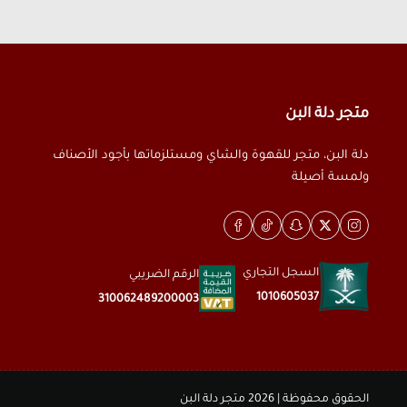
متجر دلة البن
دلة البن، متجر للقهوة والشاي ومستلزماتها بأجود الأصناف
ولمسة أصيلة
السجل التجاري
الرقم الضريبي
1010605037
310062489200003
الحقوق محفوظة | 2026
متجر دلة البن