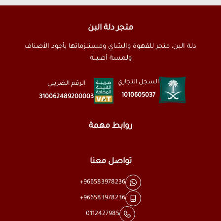
متجر دلة البن
دلة البن، متجر للقهوة والشاي ومستلزماتها بأجود الأصناف
ولمسة أصيلة
السجل التجاري
الرقم الضريبي
1010605037
310062489200003
روابط مهمة
تواصل معنا
+966583978236
+966583978236
0112427985