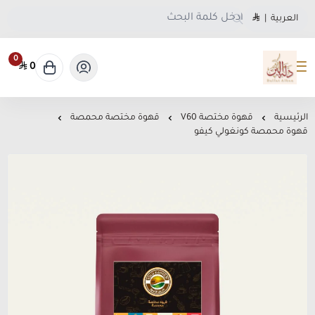
العربية
|
0
0
متجر دلة البن
الرئيسية
قهوة مختصة V60
قهوة مختصة محمصة
قهوة محمصة كونغولي كيفو