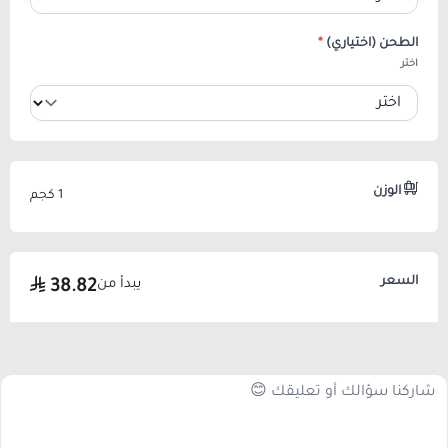
الطحن (اختياري)
*
اختر
الوزن
1 كجم
السعر
يبدأ من
38.82