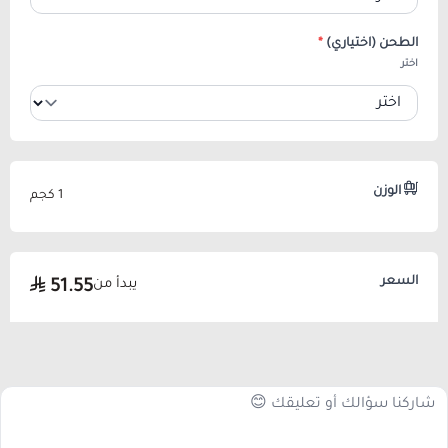
الطحن (اختياري)
*
اختر
الوزن
1 كجم
السعر
يبدأ من
51.55