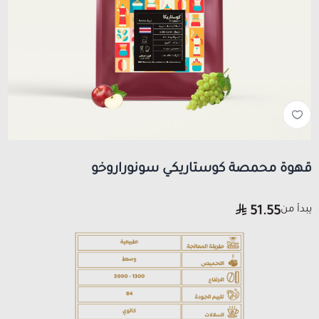
قهوة محمصة كوستاريكي سونوراروخو
يبدأ من
51.55