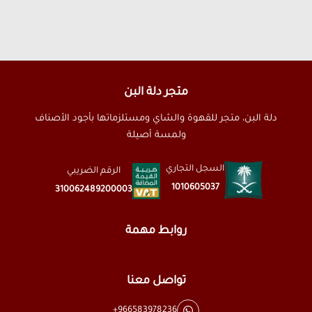
متجر دلة البن
دلة البن، متجر للقهوة والشاي ومستلزماتها بأجود الأصناف
ولمسة أصيلة
السجل التجاري
الرقم الضريبي
1010605037
310062489200003
روابط مهمة
تواصل معنا
+966583978236