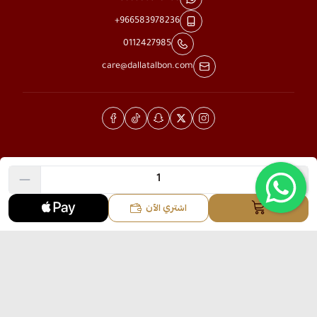
+966583978236
0112427985
care@dallatalbon.com
الحقوق محفوظة | 2026
متجر دلة البن
اشتري الآن