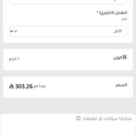
الطحن (اختياري)
*
اختر
الوزن
1 كجم
السعر
يبدأ من
303.26