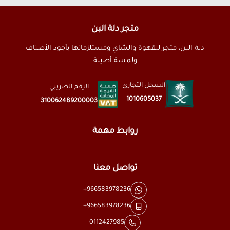
متجر دلة البن
دلة البن، متجر للقهوة والشاي ومستلزماتها بأجود الأصناف
ولمسة أصيلة
السجل التجاري
الرقم الضريبي
1010605037
310062489200003
روابط مهمة
تواصل معنا
+966583978236
+966583978236
0112427985