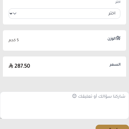
اختر
الوزن
5 كجم
السعر
287.50