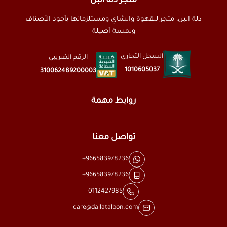
متجر دلة البن
دلة البن، متجر للقهوة والشاي ومستلزماتها بأجود الأصناف
ولمسة أصيلة
السجل التجاري
الرقم الضريبي
1010605037
310062489200003
روابط مهمة
تواصل معنا
+966583978236
+966583978236
0112427985
care@dallatalbon.com