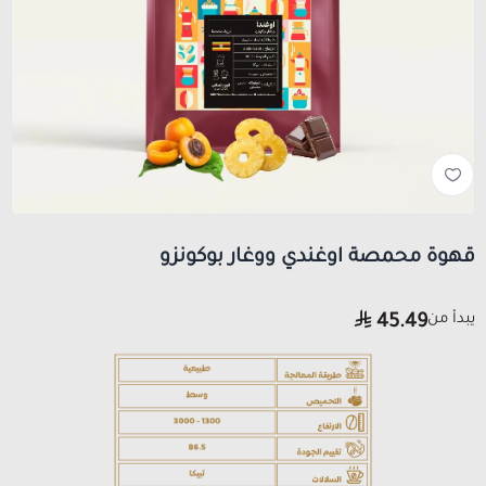
قهوة محمصة اوغندي ووغار بوكونزو
يبدأ من
45.49