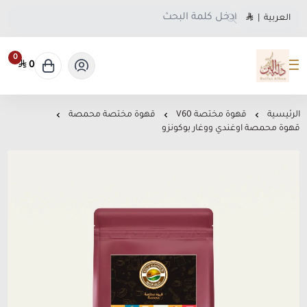
العربية
|
0
0
متجر دلة البن
الرئيسية
قهوة مختصة V60
قهوة مختصة محمصة
قهوة محمصة اوغندي ووغار بوكونزو