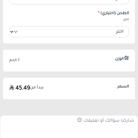
الطحن (اختياري)
*
اختر
الوزن
1 كجم
السعر
يبدأ من
45.49