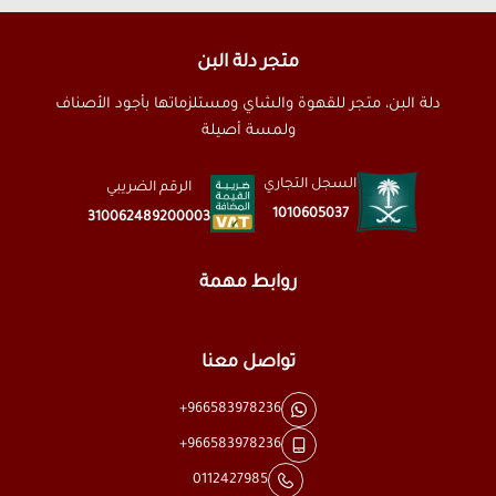
متجر دلة البن
دلة البن، متجر للقهوة والشاي ومستلزماتها بأجود الأصناف
ولمسة أصيلة
السجل التجاري
الرقم الضريبي
1010605037
310062489200003
روابط مهمة
تواصل معنا
+966583978236
+966583978236
0112427985