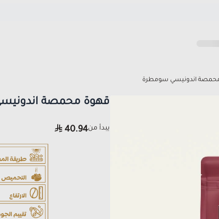
حمصة اندونيسي سومطرة
قهوة محمصة اندونيس
يبدأ من
40.94