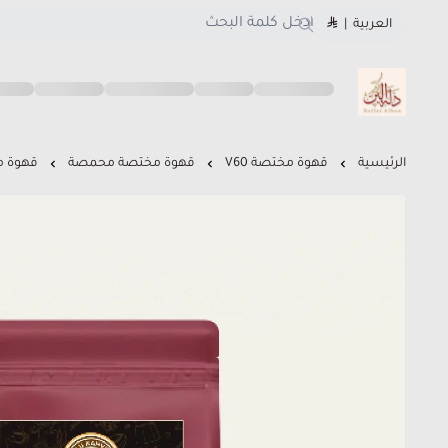
العربية
|
متجر دلة البن
الرئيسية
قهوة مختصة V60
قهوة مختصة محمصة
قهوة م