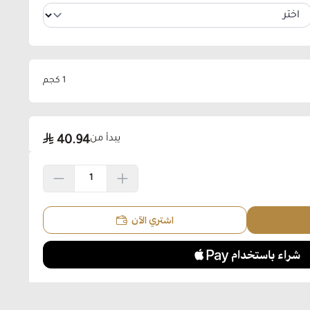
1 كجم
يبدأ من
40.94
اشتري الآن