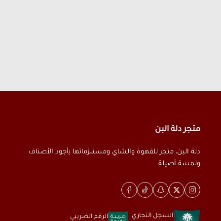
متجر دلة البن
دلة البن، متجر للقهوة والشاي ومستلزماتها بأجود الأصناف
ولمسة أصيلة
السجل التجاري
الرقم الضريبي