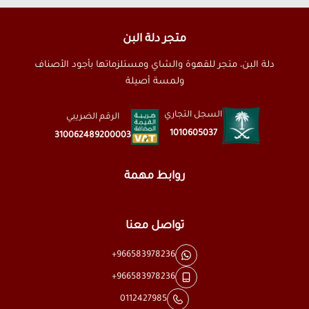
متجر دلة البن
دلة البن، متجر للقهوة والشاي ومستلزماتها بأجود الأصناف
ولمسة أصيلة
السجل التجاري
الرقم الضريبي
1010605037
310062489200003
روابط مهمة
تواصل معنا
+966583978236
+966583978236
0112427985