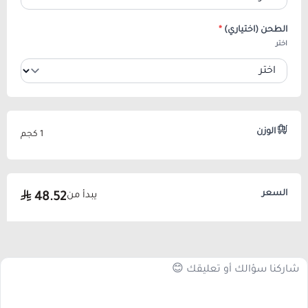
الطحن (اختياري)
*
اختر
الوزن
1 كجم
السعر
يبدأ من
48.52