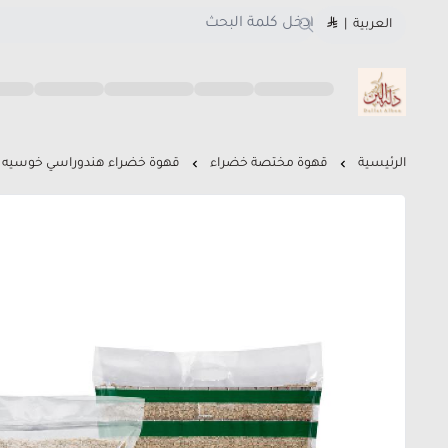
العربية
|
متجر دلة البن
الرئيسية
قهوة مختصة خضراء
قهوة خضراء هندوراسي خوسيه م