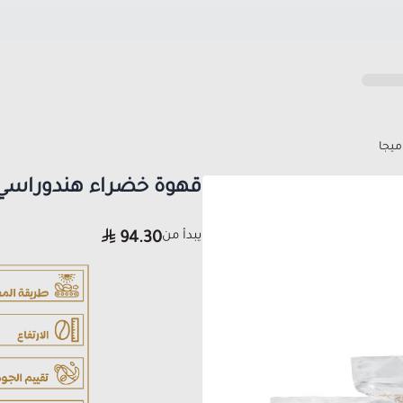
يجا
قهوة خضراء هندوراسي
يبدأ من
94.30