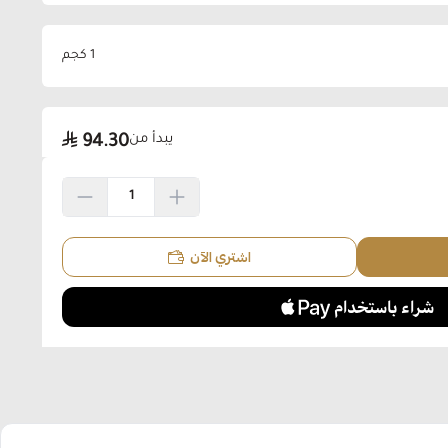
1 كجم
يبدأ من
94.30
اشتري الآن