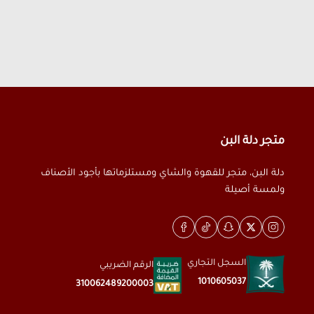
متجر دلة البن
دلة البن، متجر للقهوة والشاي ومستلزماتها بأجود الأصناف
ولمسة أصيلة
السجل التجاري
الرقم الضريبي
1010605037
310062489200003