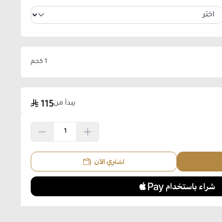
1 كجم
يبدأ من
115
اشتري الآن