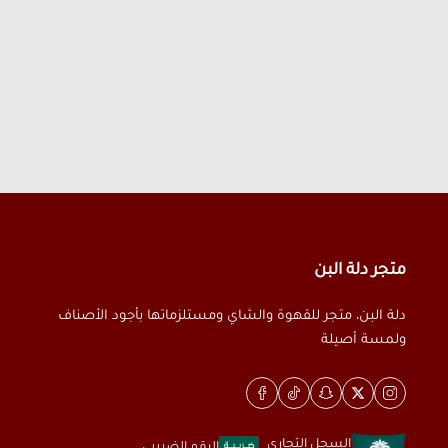
متجر دلة البن
دلة البن، متجر للقهوة والشاي ومستلزماتها بأجود الأصناف
ولمسة أصيلة
السجل التجاري
الرقم الضريبي