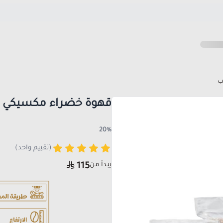
ب
قهوة خضراء مكسيكي م
20%
(تقييم واحد)
يبدأ من
115