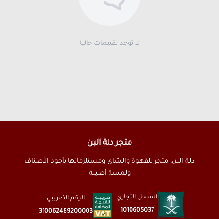
لا توجد تقييمات حاليا
متجر دلة البن
دلة البن، متجر للقهوة والشاي ومستلزماتها بأجود الأصناف
ولمسة أصيلة
السجل التجاري
الرقم الضريبي
1010605037
310062489200003