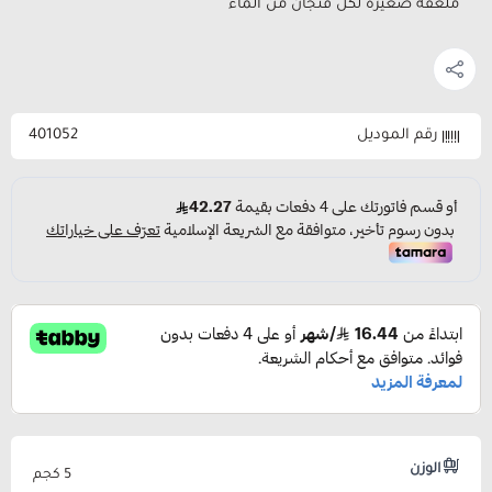
ملعقة صغيرة لكل فنجان من الماء
رقم الموديل
401052
الوزن
5 كجم