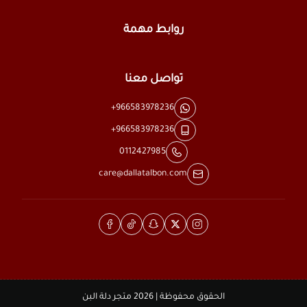
روابط مهمة
تواصل معنا
+966583978236
+966583978236
0112427985
care@dallatalbon.com
الحقوق محفوظة | 2026
متجر دلة البن