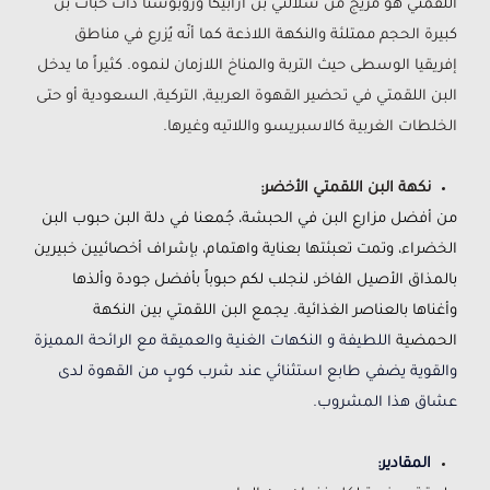
اللقمتي هو مزيج من سلالتي بن آرابيكا وروبوستا ذات حبات بن
كبيرة الحجم ممتلئة والنكهة اللاذعة كما أنّه يُزرع في مناطق
إفريقيا الوسطى حيث التربة والمناخ اللازمان لنموه. كثيراً ما يدخل
البن اللقمتي في تحضير القهوة العربية, التركية, السعودية أو حتى
الخلطات الغربية كالاسبريسو واللاتيه وغيرها.
نكهة البن اللقمتي الأخضر:
من أفضل مزارع البن في الحبشة، جُمعنا في دلة البن حبوب البن
الخضراء، وتمت تعبئتها بعناية واهتمام، بإشراف أخصائيين خبيرين
بالمذاق الأصيل الفاخر، لنجلب لكم حبوباً بأفضل جودة وألذها
وأغناها بالعناصر الغذائية. يجمع البن اللقمتي بين النكهة
الحمضية
اللطيفة و النكهات الغنية والعميقة مع الرائحة المميزة
والقوية يضفي طابع استثنائي عند شرب كوبٍ من القهوة لدى
عشاق هذا المشروب.
المقادير: