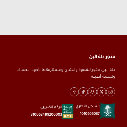
متجر دلة البن
دلة البن، متجر للقهوة والشاي ومستلزماتها بأجود الأصناف
ولمسة أصيلة
السجل التجاري
الرقم الضريبي
1010605037
310062489200003