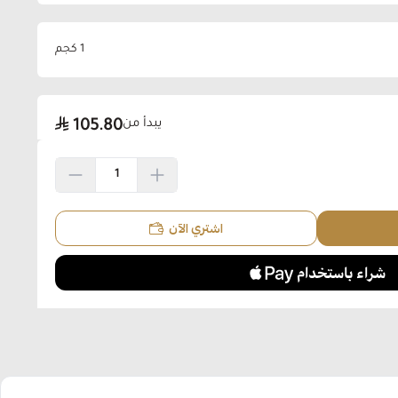
1 كجم
يبدأ من
105.80
اشتري الآن