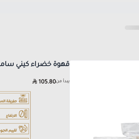
قهوة خضراء كيني سامب
يبدأ من
105.80