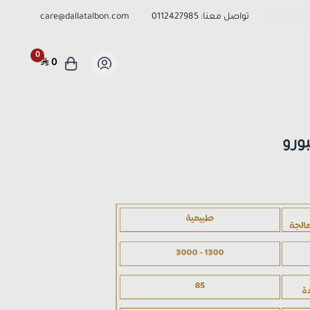
تواصل معنا:
0112427985
care@dallatalbon.com
0
0
ورو