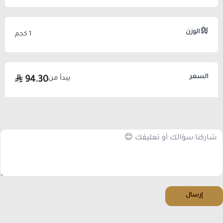
الوزن
1 كجم
السعر
يبدأ من
94.30
إرسال