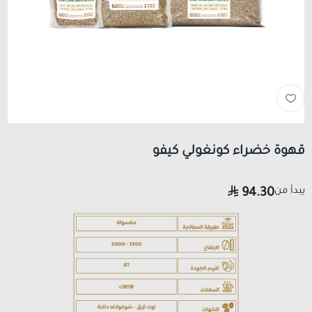
قهوة خضراء كونغولي كيفو
يبدأ من
94.30