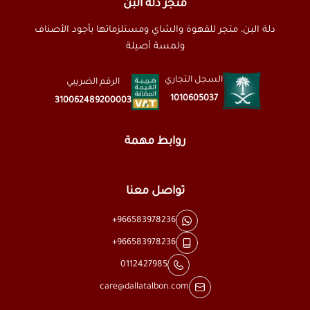
متجر دلة البن
دلة البن، متجر للقهوة والشاي ومستلزماتها بأجود الأصناف
ولمسة أصيلة
السجل التجاري
الرقم الضريبي
1010605037
310062489200003
روابط مهمة
تواصل معنا
+966583978236
+966583978236
0112427985
care@dallatalbon.com