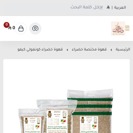
العربية
|
0
0
متجر دلة البن
الرئيسية
قهوة مختصة خضراء
قهوة خضراء كونغولي كيفو