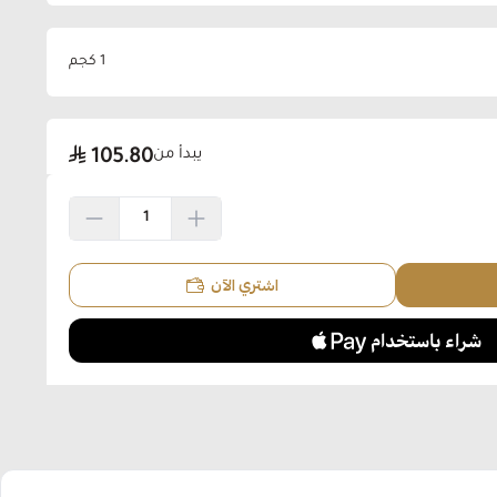
1 كجم
يبدأ من
105.80
اشتري الآن