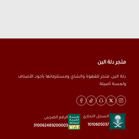
متجر دلة البن
دلة البن، متجر للقهوة والشاي ومستلزماتها بأجود الأصناف
ولمسة أصيلة
السجل التجاري
الرقم الضريبي
1010605037
310062489200003