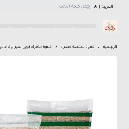
العربية
|
متجر دلة البن
الرئيسية
قهوة مختصة خضراء
قهوة خضراء كوبي سيرانولا فادو