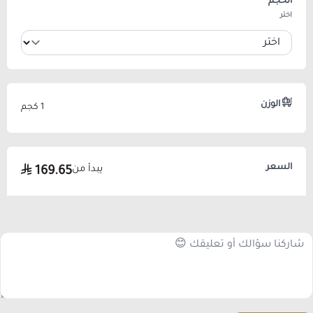
الحجم
*
اختر
الوزن
1 كجم
السعر
يبدأ من
169.65