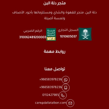
متجر دلة البن
دلة البن، متجر للقهوة والشاي ومستلزماتها بأجود الأصناف
ولمسة أصيلة
السجل التجاري
الرقم الضريبي
1010605037
310062489200003
روابط مهمة
تواصل معنا
+966583978236
+966583978236
0112427985
care@dallatalbon.com