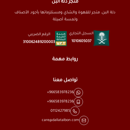
متجر دلة البن
دلة البن، متجر للقهوة والشاي ومستلزماتها بأجود الأصناف
ولمسة أصيلة
السجل التجاري
الرقم الضريبي
1010605037
310062489200003
روابط مهمة
تواصل معنا
+966583978236
+966583978236
0112427985
care@dallatalbon.com