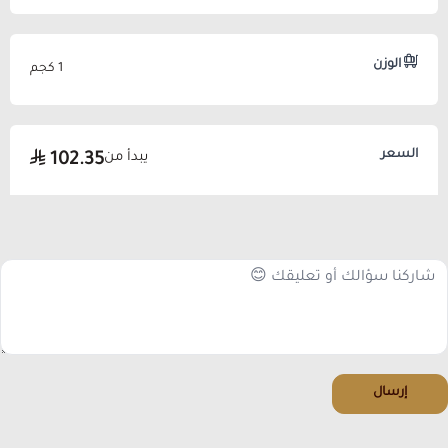
الوزن
1 كجم
السعر
يبدأ من
102.35
إرسال