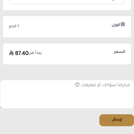
الوزن
1 كجم
السعر
يبدأ من
87.40
إرسال