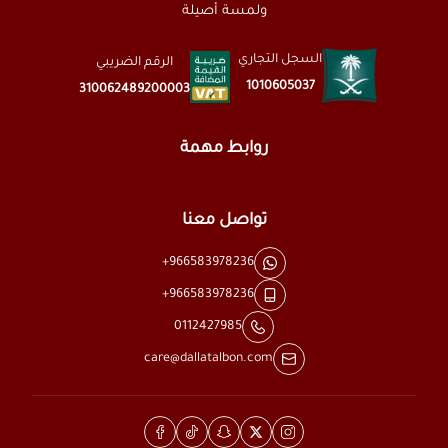
ولمسة أصيلة
السجل التجاري
الرقم الضريبي
1010605037
310062489200003
روابط مهمة
تواصل معنا
+966583978236
+966583978236
0112427985
care@dallatalbon.com