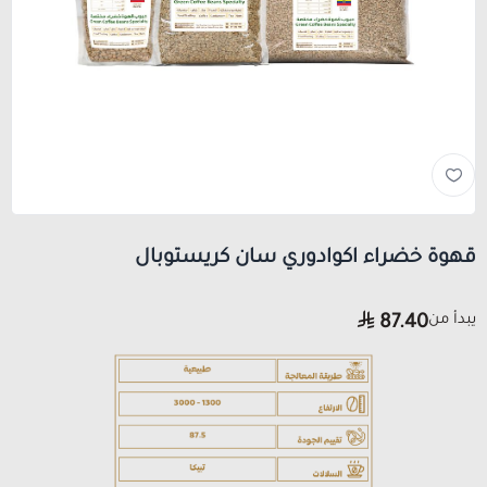
قهوة خضراء اكوادوري سان كريستوبال
يبدأ من
87.40