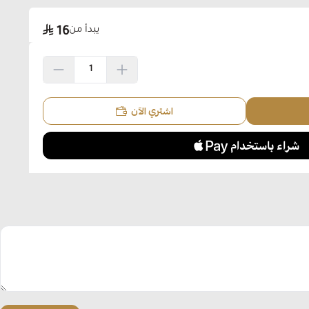
يبدأ من
16
اشتري الآن