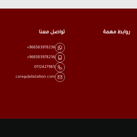
روابط مهمة
تواصل معنا
+966583978236
+966583978236
0112427985
care@dallatalbon.com