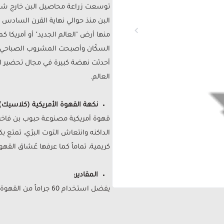
توسعت زراعة محاصيل البن خارج شبه ا
البن منذ حوالي نهاية القرن السادس 
منها أرض "العالم الجديد" أو أمريكا
السكّان وأصبحت المشروب الصباحي المف
أحدثت نهضة كبيرة في مجال تحضير ال
العالم.
نكهة القهوة الأمريكية (كلاسيك):
قهوة أمريكية مصنوعة حبوب بن فاخر
الداكنه وانتعاش التوت البرّي، تمت
كريمية، تماماً كما عرفها عُشاق القهو
المقادير:
يفضل استخدام 60 جراماً من القهوة المطحونة لكل 1 لتر من الماء ، بدرجة حرارة بين 90.5-96 درجة