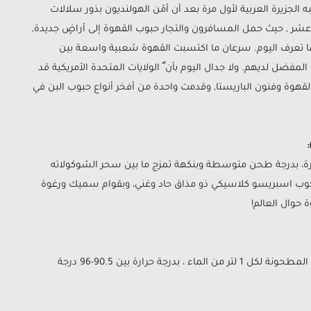
لجزيرة العربية لأول مرة بعد أن أمّن الهولنديون بذور سلالات
عشر , حيث حمل المسافرون والتجار حبوب القهوة إلى أراضٍ جديدة,
 كما تعرف اليوم. سرعان ما اكتسبت القهوة شعبية واسعة بين
ضل لديهم. ولا جدال اليوم بأن ّ الولايات المتحدة الأمريكية قد
قهوة وفنون الباريستا, وقدمت واحدة من أفخر أنواع حبوب البن في
ة، بدرجة طحن متوسطة وبنكهة تمزج ما بين سحر الشوكولاته
ع بكوب اسبريسو كلاسيكي ذو مذاق حاد وغني، وبقوام سميك ورغوة
ة حوال العالم!