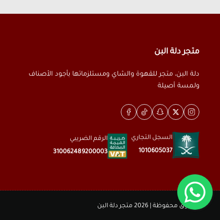
متجر دلة البن
دلة البن، متجر للقهوة والشاي ومستلزماتها بأجود الأصناف
ولمسة أصيلة
السجل التجاري
الرقم الضريبي
1010605037
310062489200003
الحقوق محفوظة | 2026
متجر دلة البن