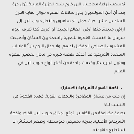
توسعت زراعة محاصيل البن خارج شبه الجزيرة العربية لأول مرة
بعد أن أمّن الهولنديون بذور سلالات القهوة حوالي نهاية القرن
السادس عشر , حيث حمل المسافرون والتجار حبوب البن إلى
أراضٍ جديدة, منها أرض "العالم الجديد" أو أمريكا كما تعرف اليوم.
سرعان ما اكتسبت القهوة شعبية واسعة بين السكّان وأصبحت
المشروب الصباحي المفضل لديهم. ولا جدال اليوم بأن ّ الولايات
المتحدة الأمريكية قد أحدثت نهضة كبيرة في مجال تحضير القهوة
وفنون الباريستا, وقدمت واحدة من أفخر أنواع حبوب البن في
العالم.
نكهة القهوة الأمريكية (اكسترا):
إن كنت من عشاق المغامرة والنكهات القوية، فهذه القهوة هي
الأنسب لك!
بجرعة مضاعفة من الكافيين تمتع بمذاق حبوب البن الفاخر ونكهة
الأمريكانو الأصلية، بدرجة تحميص متوسطة، وطعم استثنائي لا
تستطيع مقاومته.