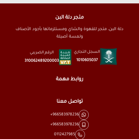
متجر دلة البن
دلة البن، متجر للقهوة والشاي ومستلزماتها بأجود الأصناف
ولمسة أصيلة
السجل التجاري
الرقم الضريبي
1010605037
310062489200003
روابط مهمة
تواصل معنا
+966583978236
+966583978236
0112427985