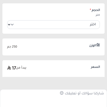
الحجم
*
اختر
الوزن
250 جم
السعر
يبدأ من
17