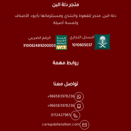
متجر دلة البن
دلة البن، متجر للقهوة والشاي ومستلزماتها بأجود الأصناف
ولمسة أصيلة
السجل التجاري
الرقم الضريبي
1010605037
310062489200003
روابط مهمة
تواصل معنا
+966583978236
+966583978236
0112427985
care@dallatalbon.com