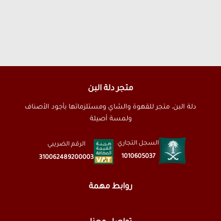
متجر دلة البن
دلة البن، متجر للقهوة والشاي ومستلزماتها بأجود الأصناف
ولمسة أصيلة
السجل التجاري
الرقم الضريبي
1010605037
310062489200003
روابط مهمة