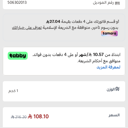
رقم الموديل
506302013
الوزن
1 كجم
السعر
108.10
216.20