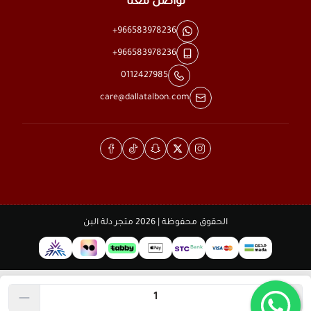
تواصل معنا
+966583978236
+966583978236
0112427985
care@dallatalbon.com
الحقوق محفوظة | 2026
متجر دلة البن