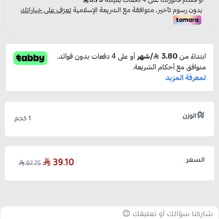
الوزن
1 كجم
السعر
39.10
97.75