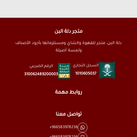
متجر دلة البن
دلة البن، متجر للقهوة والشاي ومستلزماتها بأجود الأصناف
ولمسة أصيلة
السجل التجاري
الرقم الضريبي
1010605037
310062489200003
روابط مهمة
تواصل معنا
+966583978236