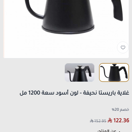
غلاية باريستا نحيفة - لون أسود سعة 1200 مل
خصم 20%
122.36
152.95
عن المنتج: