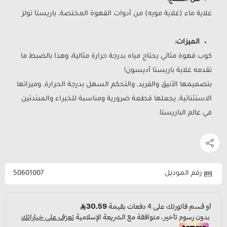
غلاية ماء (غلاية مويه) من أدوات القهوة المختصة, باريستا تولز
الميزات:
كوب قهوة مثالي يحتاج مياه بدرجة حرارة مثالية، وهذا بالضبط ما
تقدمه غلاية باريستا أديسون!
بتصميمها الأنيق والفريد, والتحكم السهل بدرجة الحرارة, وميزاتها
الاستثنائية, يجعلها قطعة ضرورية ومناسبة للخبراء والمبتدئين
في عالم الباريستا.
رقم الموديل
50601007