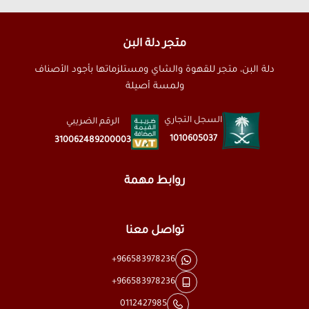
متجر دلة البن
دلة البن، متجر للقهوة والشاي ومستلزماتها بأجود الأصناف
ولمسة أصيلة
السجل التجاري
الرقم الضريبي
1010605037
310062489200003
روابط مهمة
تواصل معنا
+966583978236
+966583978236
0112427985