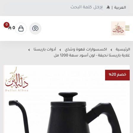
العربية
|
0
0
متجر دلة البن
الرئيسية
اكسسوارات قهوة وشاي
أدوات باريستا
غلاية باريستا نحيفة - لون أسود سعة 1200 مل
خصم 20%