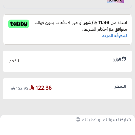
الوزن
1 كجم
السعر
122.36
152.95