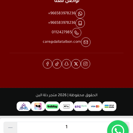
تواصل معنا
+966583978236
+966583978236
0112427985
care@dallatalbon.com
الحقوق محفوظة | 2026
متجر دلة البن