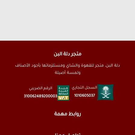
متجر دلة البن
دلة البن، متجر للقهوة والشاي ومستلزماتها بأجود الأصناف
ولمسة أصيلة
السجل التجاري
الرقم الضريبي
1010605037
310062489200003
روابط مهمة