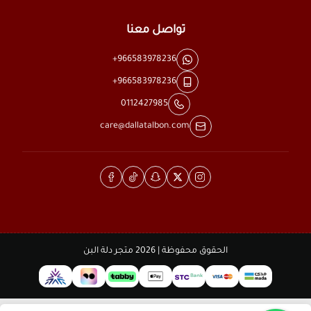
تواصل معنا
+966583978236
+966583978236
0112427985
care@dallatalbon.com
الحقوق محفوظة | 2026
متجر دلة البن