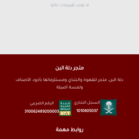
لا توجد تقييمات حاليا
متجر دلة البن
دلة البن، متجر للقهوة والشاي ومستلزماتها بأجود الأصناف
ولمسة أصيلة
السجل التجاري
الرقم الضريبي
1010605037
310062489200003
روابط مهمة