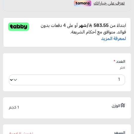
العدد
*
اختر
الوزن
1 كجم
السعر