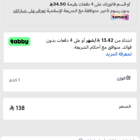
الوزن
1 كجم
السعر
138