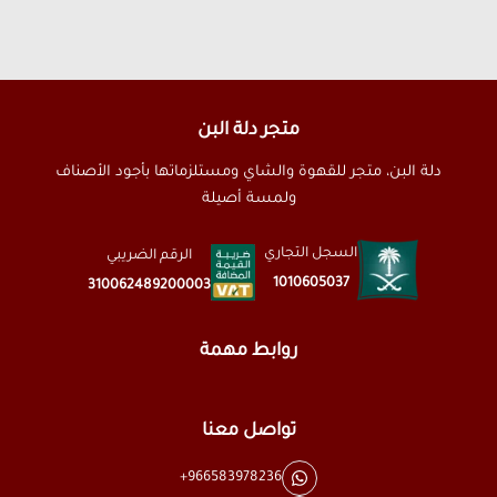
متجر دلة البن
دلة البن، متجر للقهوة والشاي ومستلزماتها بأجود الأصناف
ولمسة أصيلة
السجل التجاري
الرقم الضريبي
1010605037
310062489200003
روابط مهمة
تواصل معنا
+966583978236