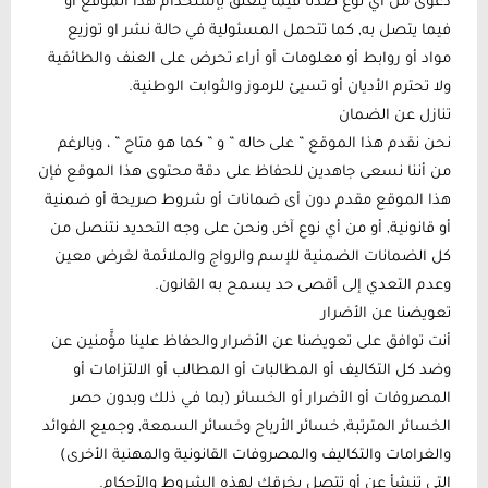
دعوى من أي نوع ضدنا فيما يتعلق بإستخدام هذا الموقع أو
فيما يتصل به, كما تتحمل المسئولية في حالة نشر او توزيع
مواد أو روابط أو معلومات أو أراء تحرض على العنف والطائفية
ولا تحترم الأديان أو تسيئ للرموز والثوابت الوطنية.
تنازل عن الضمان
نحن نقدم هذا الموقع ” على حاله ” و ” كما هو متاح ” ، وبالرغم
من أننا نسعى جاهدين للحفاظ على دقة محتوى هذا الموقع فإن
هذا الموقع مقدم دون أى ضمانات أو شروط صريحة أو ضمنية
أو قانونية, أو من أي نوع آخر, ونحن على وجه التحديد نتنصل من
كل الضمانات الضمنية للإسم والرواج والملائمة لغرض معين
وعدم التعدي إلى أقصى حد يسمح به القانون.
تعويضنا عن الأضرار
أنت توافق على تعويضنا عن الأضرار والحفاظ علينا مؤَّمنين عن
وضد كل التكاليف أو المطالبات أو المطالب أو الالتزامات أو
المصروفات أو الأضرار أو الخسائر (بما في ذلك وبدون حصر
الخسائر المترتبة, خسائر الأرباح وخسائر السمعة, وجميع الفوائد
والغرامات والتكاليف والمصروفات القانونية والمهنية الأخرى)
التي تنشأ عن أو تتصل بخرقك لهذه الشروط والأحكام.