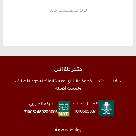
لا توجد تقييمات حاليا
متجر دلة البن
دلة البن، متجر للقهوة والشاي ومستلزماتها بأجود الأصناف
ولمسة أصيلة
السجل التجاري
الرقم الضريبي
1010605037
310062489200003
روابط مهمة