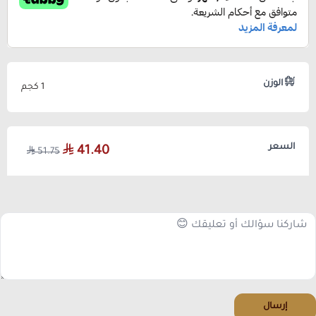
الوزن
1 كجم
السعر
41.40
51.75
إرسال