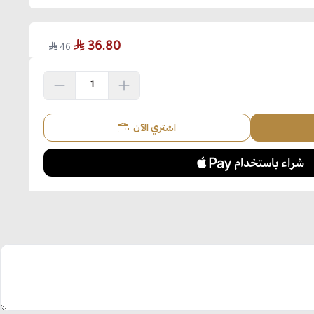
36.80
46
اشتري الآن