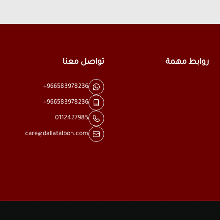
روابط مهمة
تواصل معنا
+966583978236
+966583978236
0112427985
care@dallatalbon.com