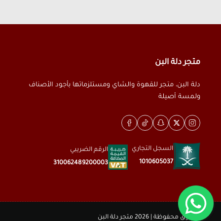
متجر دلة البن
دلة البن، متجر للقهوة والشاي ومستلزماتها بأجود الأصناف
ولمسة أصيلة
السجل التجاري
الرقم الضريبي
1010605037
310062489200003
الحقوق محفوظة | 2026
متجر دلة البن