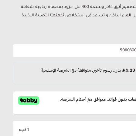
مع إبريق شاي زجاجي مقاوم للحرارة, بتصميم أنيق فاخر وبسعة 400 مل, مزود بمصفاة زجاجية شفافة
لماء الدافئ و تساعد في استخلاص نكهتهتا الأصلية اللذيذة.
506030
1 كجم