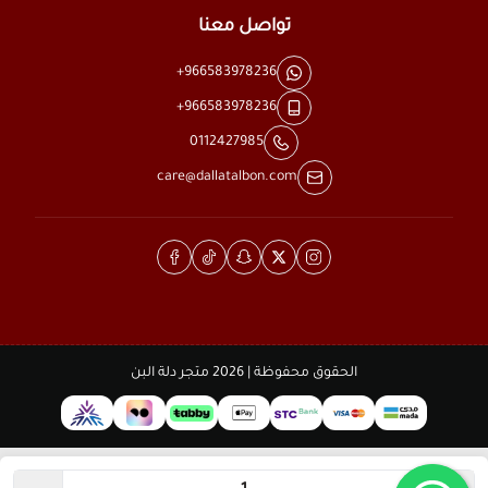
تواصل معنا
+966583978236
+966583978236
0112427985
care@dallatalbon.com
الحقوق محفوظة | 2026
متجر دلة البن