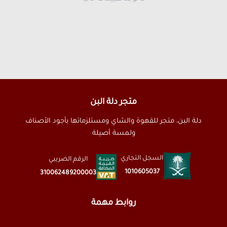
متجر دلة البن
دلة البن، متجر للقهوة والشاي ومستلزماتها بأجود الأصناف
ولمسة أصيلة
السجل التجاري
الرقم الضريبي
1010605037
310062489200003
روابط مهمة