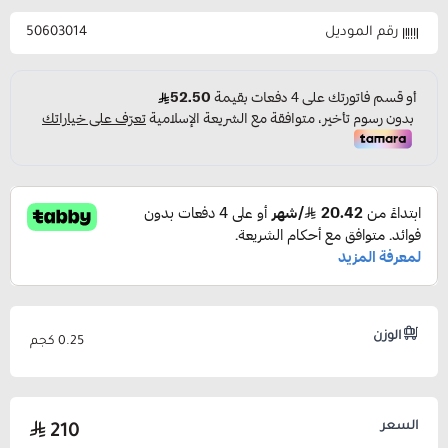
رقم الموديل
50603014
الوزن
0.25 كجم
السعر
210