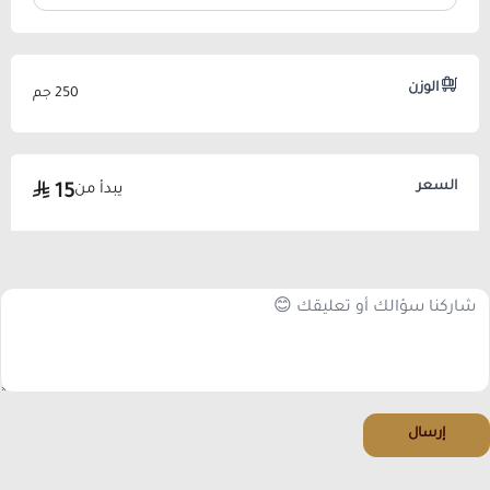
الوزن
250 جم
السعر
يبدأ من
15
إرسال