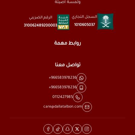
ولمسة أصيلة
السجل التجاري
الرقم الضريبي
1010605037
310062489200003
روابط مهمة
تواصل معنا
+966583978236
+966583978236
0112427985
care@dallatalbon.com