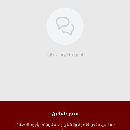
لا توجد تقييمات حاليا
متجر دلة البن
دلة البن، متجر للقهوة والشاي ومستلزماتها بأجود الأصناف