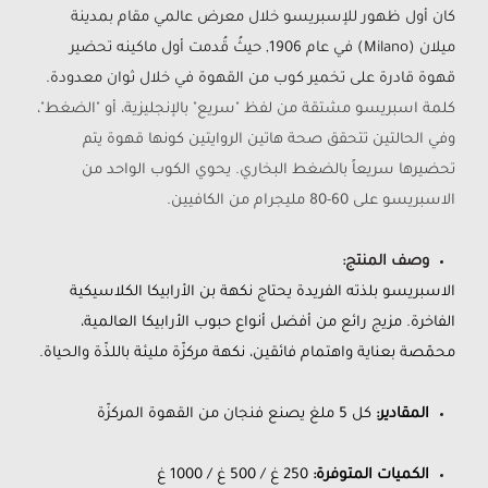
كان أول ظهور للإسبريسو خلال معرض عالمي مقام بمدينة
ميلان (Milano) في عام 1906, حيثُ قُدمت أول ماكينه تحضير
قهوة قادرة على تخمير كوب من القهوة في خلال ثوان معدودة.
كلمة اسبريسو مشتقة من لفظ "سريع" بالإنجليزية، أو "الضغط"،
وفي الحالتين تتحقق صحة هاتين الروايتين كونها قهوة يتم
تحضيرها سريعاً بالضغط البخاري. يحوي الكوب الواحد من
الاسبريسو على 60-80 مليجرام من الكافيين.
وصف المنتج:
الاسبريسو بلذته الفريدة يحتاج نكهة بن الأرابيكا الكلاسيكية
الفاخرة. مزيج رائع من أفضل أنواع حبوب الأرابيكا العالمية،
محمّصة بعناية واهتمام فائقين، نكهة مركزّة مليئة باللذّة والحياة.
المقادير:
كل 5 ملغ يصنع فنجان من القهوة المركزّة
الكميات المتوفرة:
250 غ / 500 غ / 1000 غ