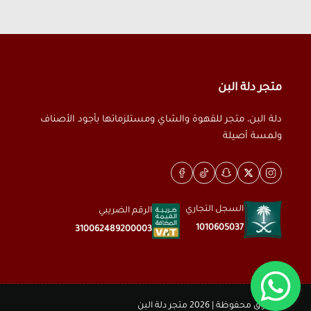
متجر دلة البن
دلة البن، متجر للقهوة والشاي ومستلزماتها بأجود الأصناف
ولمسة أصيلة
السجل التجاري
الرقم الضريبي
1010605037
310062489200003
الحقوق محفوظة | 2026
متجر دلة البن