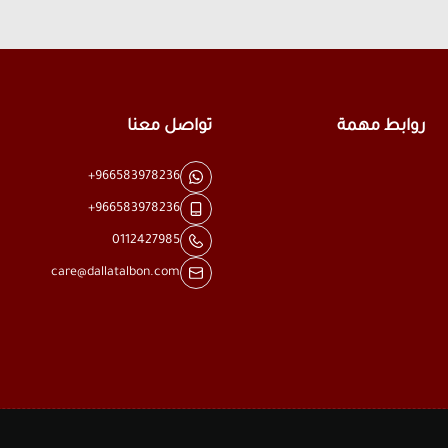
روابط مهمة
تواصل معنا
+966583978236
+966583978236
0112427985
care@dallatalbon.com