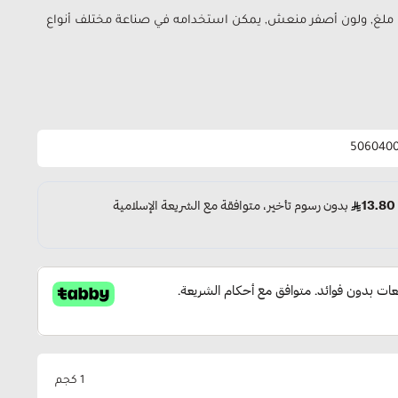
إبريق حليب أنيق التصميم, بسعة 500 ملغ, ولون أصفر منعش, يمكن استخدامه في صناعة مختلف أنواع
506040
1 كجم