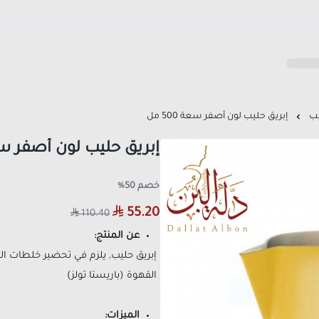
يب
إبريق حليب لون أصفر سعة 500 مل
إبريق حليب لون أصفر سعة 00
خصم 50%
55.20
110.40
عن المنتج:
إبريق حليب, يلزم في تحضير خلطات ال
القهوة (باريستا تولز)
الميزات: