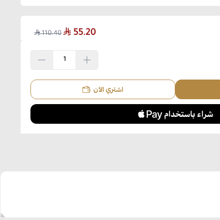
55.20
110.40
اشتري الآن