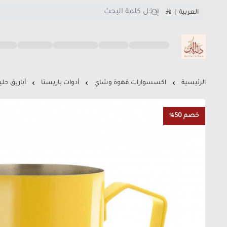
العربية
|
متجر دلة البن
الرئيسية
اكسسوارات قهوة وشاي
أدوات باريستا
أباريق حل
خصم 50%