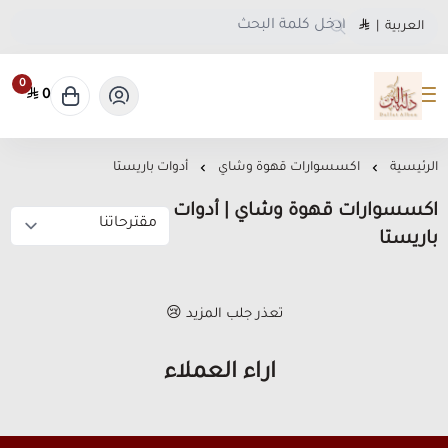
العربية
|
0
0
متجر دلة البن
الرئيسية
اكسسوارات قهوة وشاي
أدوات باريستا
اكسسوارات قهوة وشاي | أدوات
باريستا
تعذر جلب المزيد 😢
آراء العملاء