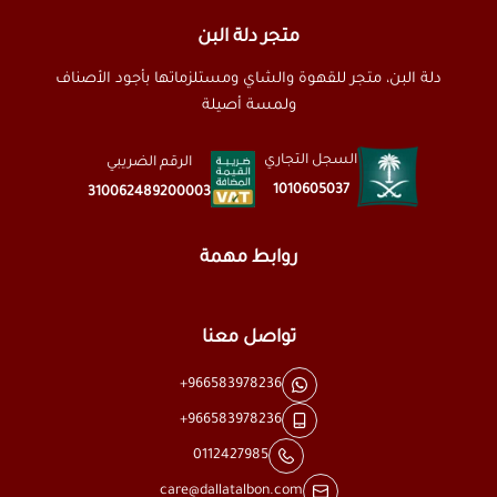
متجر دلة البن
دلة البن، متجر للقهوة والشاي ومستلزماتها بأجود الأصناف
ولمسة أصيلة
السجل التجاري
الرقم الضريبي
1010605037
310062489200003
روابط مهمة
تواصل معنا
+966583978236
+966583978236
0112427985
care@dallatalbon.com