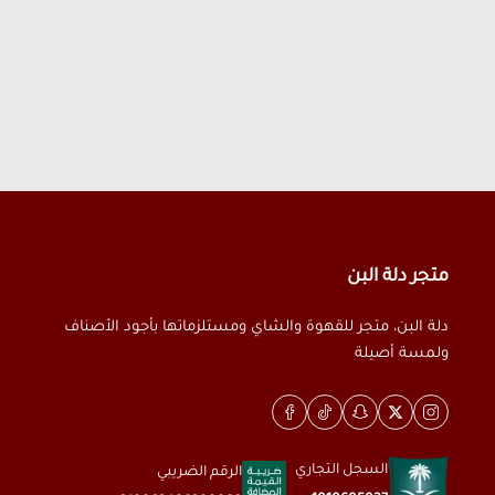
متجر دلة البن
دلة البن، متجر للقهوة والشاي ومستلزماتها بأجود الأصناف
ولمسة أصيلة
السجل التجاري
الرقم الضريبي