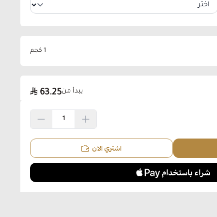
1 كجم
يبدأ من
63.25
اشتري الآن