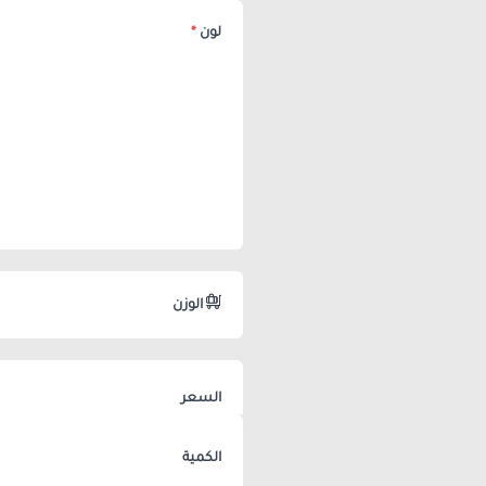
لون
*
الوزن
السعر
الكمية