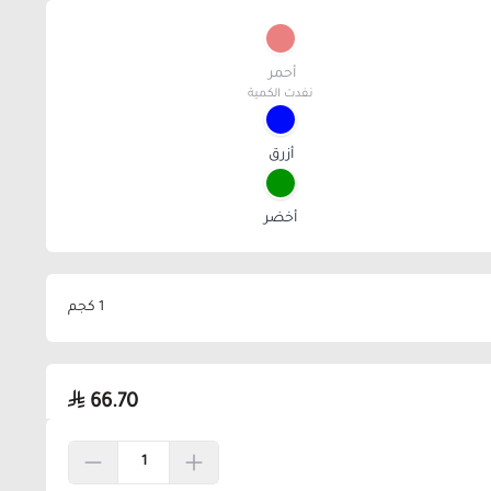
أحمر
نفدت الكمية
أزرق
أخضر
1 كجم
66.70